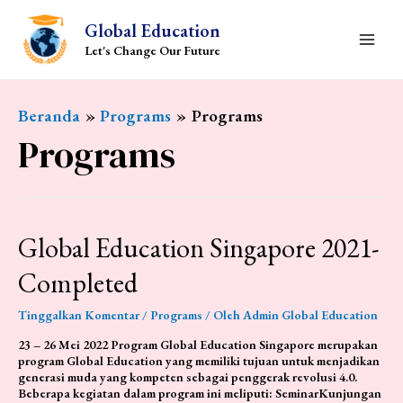
Lewati
ke
Global Education
konten
Let's Change Our Future
Main
Menu
Beranda
Programs
Programs
Programs
Global Education Singapore 2021-
Completed
Tinggalkan Komentar
/
Programs
/ Oleh
Admin Global Education
23 – 26 Mei 2022 Program Global Education Singapore merupakan
program Global Education yang memiliki tujuan untuk menjadikan
generasi muda yang kompeten sebagai penggerak revolusi 4.0.
Beberapa kegiatan dalam program ini meliputi: SeminarKunjungan