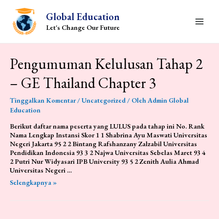
Lewati
ke
Global Education
konten
Let's Change Our Future
Main
Menu
Pengumuman Kelulusan Tahap 2
– GE Thailand Chapter 3
Tinggalkan Komentar
/
Uncategorized
/ Oleh
Admin Global
Education
Berikut daftar nama peserta yang LULUS pada tahap ini No. Rank
Nama Lengkap Instansi Skor 1 1 Shabrina Ayu Maswati Universitas
Negeri Jakarta 95 2 2 Bintang Rafshanzany Zalzabil Universitas
Pendidikan Indonesia 93 3 2 Najwa Universitas Sebelas Maret 93 4
2 Putri Nur Widyasari IPB University 93 5 2 Zenith Aulia Ahmad
Universitas Negeri …
Pengumuman
Selengkapnya »
Kelulusan
Tahap
2
–