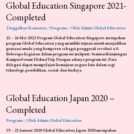
Global Education Singapore 2021-
GE
Thailand
Completed
Chapter
3
Tinggalkan Komentar
/
Programs
/ Oleh
Admin Global Education
23 – 26 Mei 2022 Program Global Education Singapore merupakan
program Global Education yang memiliki tujuan untuk menjadikan
generasi muda yang kompeten sebagai penggerak revolusi 4.0.
Beberapa kegiatan dalam program ini meliputi: SeminarKunjungan
KampusForum DiskusiTrip Dengan adanya program ini, Para
delegasi dapat mempelajari kemajuan negara lain dalam segi
teknologi, pendidikan, sosial, dan budaya.
Global Education Japan 2020 –
Completed
Programs
/ Oleh
Admin Global Education
19 – 23 Januari 2020 Global Education Japan 2020 merupakan