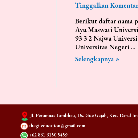
Tinggalkan Komenta
Berikut daftar nama 
Ayu Maswati Universit
93 3 2 Najwa Universi
Universitas Negeri …
Pengumuman
Selengkapnya »
Kelulusan
Tahap
2
–
GE
Thailand
Jl. Perumnas Lambheu, Ds. Gue Gajah, Kec. Darul Ima
Chapter
thegi.education@gmail.com
3
+62 831 3150 5459