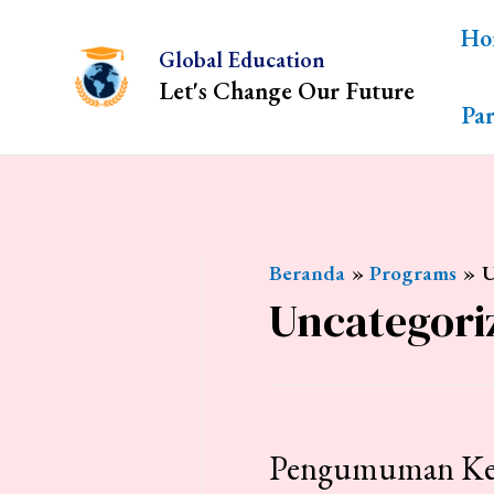
Lewati
Ho
ke
Global Education
konten
Let's Change Our Future
Par
Beranda
Programs
U
Uncategori
Pengumuman Kelu